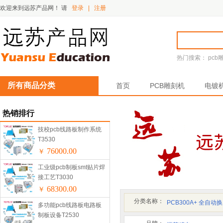
欢迎来到远苏产品网！
请
登录
|
注册
热门搜索：
pcb
所有商品分类
首页
PCB雕刻机
电镀
热销排行
技校pcb线路板制作系统
T3530
76000.00
￥
工业级pcb制板smt贴片焊
接工艺T3030
68300.00
￥
分类名称：
PCB300A+ 全自
多功能pcb线路板电路板
制板设备T2530