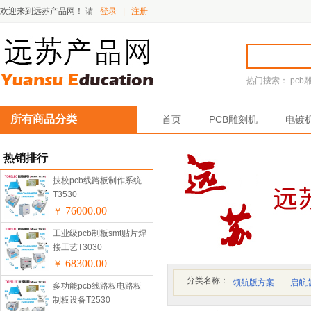
欢迎来到远苏产品网！
请
登录
|
注册
热门搜索：
pcb
所有商品分类
首页
PCB雕刻机
电镀
热销排行
技校pcb线路板制作系统
T3530
76000.00
￥
工业级pcb制板smt贴片焊
接工艺T3030
68300.00
￥
分类名称：
领航版方案
启航
多功能pcb线路板电路板
制板设备T2530