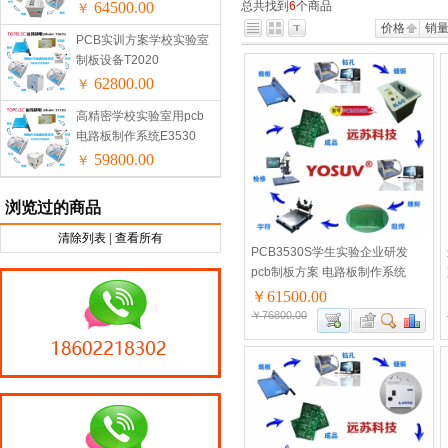
64500.00
总共找到
6
个商品
￥
价格
销
PCB实训方案学校实验室
制板设备T2020
62800.00
￥
高精密学校实验室用pcb
电路板制作系统E3530
59800.00
￥
浏览过的商品
清除列表
|
查看所有
PCB3530S学生实验企业研发
pcb制板方案 电路板制作系统
￥61500.00
￥76800.00