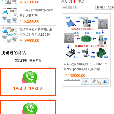
64500.00
总共找到
1
个商品
￥
价格
销
PCB实训方案学校实验室
制板设备T2020
62800.00
￥
高精密学校实验室用pcb
电路板制作系统E3530
59800.00
￥
浏览过的商品
清除列表
|
查看所有
全自动换刀雕刻机PCB300A+ 批
量生产pcb雕刻机 制板方案
￥198000.00
￥198000.00