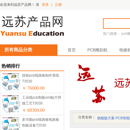
欢迎来到远苏产品网！
请
登录
|
注册
热门搜索：
pcb
所有商品分类
首页
PCB雕刻机
电镀
热销排行
技校pcb线路板制作系统
T3530
76000.00
￥
工业级pcb制板smt贴片焊
接工艺T3030
68300.00
￥
分类名称：
旗舰版方案 PCB智
多功能pcb线路板电路板
制板设备T2530