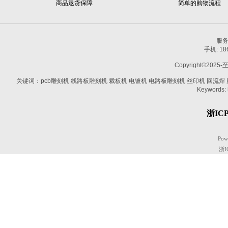
商品退货保障
简单的购物流程
服务热
手机: 1
Copyright©2025-
关键词：pcb雕刻机 线路板雕刻机 裁板机 电镀机 电路板雕刻机 丝印机 回流焊 贴片机
Keywords:
浙ICP
Pow
浙I