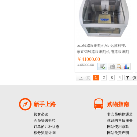
pcb线路板雕刻机V5 远苏科技厂
家直销线路板雕刻机 电路板雕刻
机 静音王
￥41000.00
￥65000.00
1
2
3
4
新手上路
购物指南
顾客必读
非会员购物通道
会员等级折扣
体贴的售后服务
订单的几种状态
网站使用条款
积分奖励计划
网站免责声明