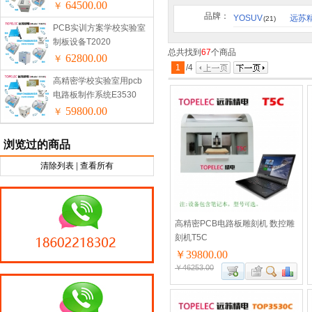
64500.00
￥
品牌：
YOSUV
远苏
(21)
PCB实训方案学校实验室
制板设备T2020
总共找到
67
个商品
62800.00
￥
1
/
4
高精密学校实验室用pcb
电路板制作系统E3530
59800.00
￥
浏览过的商品
清除列表
|
查看所有
高精密PCB电路板雕刻机 数控雕
刻机T5C
￥39800.00
￥46253.00