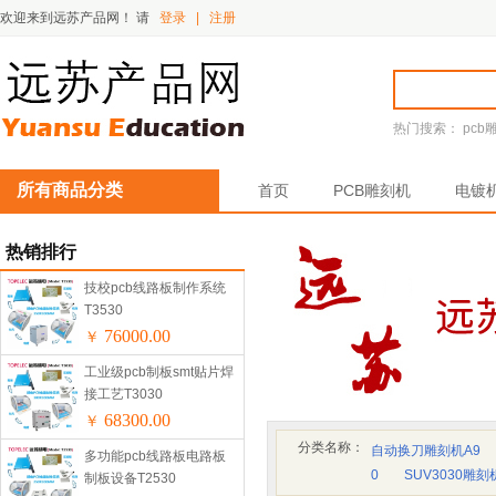
欢迎来到远苏产品网！
请
登录
|
注册
热门搜索：
pcb
所有商品分类
首页
PCB雕刻机
电镀
热销排行
技校pcb线路板制作系统
T3530
76000.00
￥
工业级pcb制板smt贴片焊
接工艺T3030
68300.00
￥
分类名称：
自动换刀雕刻机A9
多功能pcb线路板电路板
0
SUV3030雕刻
制板设备T2530