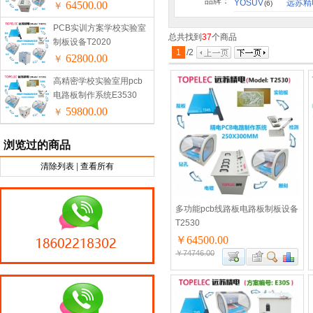
品牌：
YOSUV
远苏精
64500.00
(6)
￥
PCB实训方案学校实验室
总共找到
37
个商品
制板设备T2020
1
/
2
62800.00
￥
高精密学校实验室用pcb
电路板制作系统E3530
59800.00
￥
浏览过的商品
清除列表
|
查看所有
多功能pcb线路板电路板制板设备
T2530
￥64500.00
￥74746.00