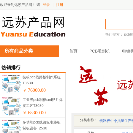
欢迎来到远苏产品网！
请
登录
|
注册
热门搜索：
pcb
所有商品分类
首页
PCB雕刻机
电镀
热销排行
技校pcb线路板制作系统
T3530
76000.00
￥
工业级pcb制板smt贴片焊
接工艺T3030
68300.00
￥
分类名称：
线路板中小批量生产
多功能pcb线路板电路板
制板设备T2530