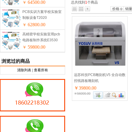
64500.00
￥
总共找到
1
个商品
价格
销
PCB实训方案学校实验室
制板设备T2020
62800.00
￥
高精密学校实验室用pcb
电路板制作系统E3530
59800.00
￥
浏览过的商品
清除列表
|
查看所有
远苏科技PCB雕刻机V5 全自动数
控线路板雕刻机
￥39800.00
￥56000.00