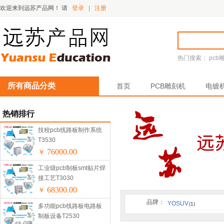
欢迎来到远苏产品网！
请
登录
|
注册
热门搜索：
pcb
所有商品分类
首页
PCB雕刻机
电镀
热销排行
技校pcb线路板制作系统
T3530
76000.00
￥
工业级pcb制板smt贴片焊
接工艺T3030
68300.00
￥
品牌：
YOSUV
(1)
多功能pcb线路板电路板
制板设备T2530