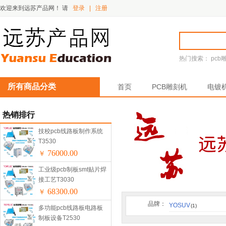
欢迎来到远苏产品网！
请
登录
|
注册
热门搜索：
pcb
所有商品分类
首页
PCB雕刻机
电镀
热销排行
技校pcb线路板制作系统
T3530
76000.00
￥
工业级pcb制板smt贴片焊
接工艺T3030
68300.00
￥
品牌：
YOSUV
(1)
多功能pcb线路板电路板
制板设备T2530