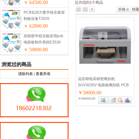
64500.00
￥
总共找到
1
个商品
价格
销
PCB实训方案学校实验室
制板设备T2020
62800.00
￥
高精密学校实验室用pcb
电路板制作系统E3530
59800.00
￥
浏览过的商品
清除列表
|
查看所有
远苏精电高精密雕刻机
SUV3030V 电路板雕刻机 PCB
视觉雕刻机
￥58000.00
￥69800.00