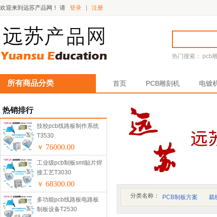
欢迎来到远苏产品网！
请
登录
|
注册
热门搜索：
pcb
所有商品分类
首页
PCB雕刻机
电镀
热销排行
技校pcb线路板制作系统
T3530
76000.00
￥
工业级pcb制板smt贴片焊
接工艺T3030
68300.00
￥
分类名称：
PCB制板方案
裁
多功能pcb线路板电路板
制板设备T2530