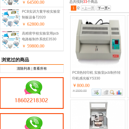
64500.00
总共找到
33
个商品
￥
1
/
2
PCB实训方案学校实验室
制板设备T2020
62800.00
￥
高精密学校实验室用pcb
电路板制作系统E3530
59800.00
￥
浏览过的商品
清除列表
|
查看所有
PCB热转印机 实验室pcb制作转
印机感光板YS330
￥800.00
￥1500.00