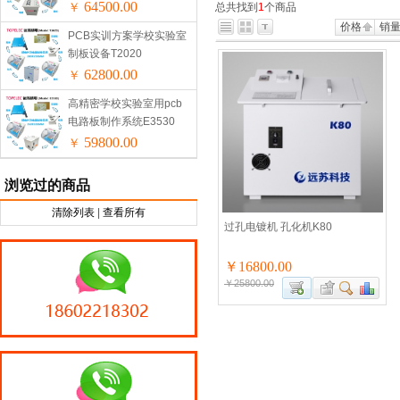
64500.00
￥
总共找到
1
个商品
价格
销
PCB实训方案学校实验室
制板设备T2020
62800.00
￥
高精密学校实验室用pcb
电路板制作系统E3530
59800.00
￥
浏览过的商品
清除列表
|
查看所有
过孔电镀机 孔化机K80
￥16800.00
￥25800.00