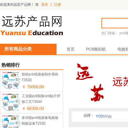
欢迎来到远苏产品网！
请
登录
|
注册
热门搜索：
pcb
所有商品分类
首页
PCB雕刻机
电镀
热销排行
技校pcb线路板制作系统
T3530
76000.00
￥
工业级pcb制板smt贴片焊
接工艺T3030
68300.00
￥
品牌：
YOSUV
(1)
多功能pcb线路板电路板
制板设备T2530