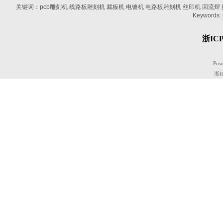
关键词：pcb雕刻机 线路板雕刻机 裁板机 电镀机 电路板雕刻机 丝印机 回流焊 贴片机
Keywords:
浙ICP
Pow
浙I