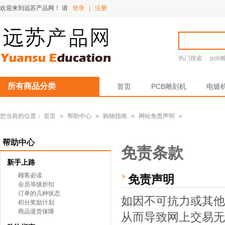
欢迎来到远苏产品网！
请
登录
|
注册
热门搜索：
pcb
所有商品分类
首页
PCB雕刻机
电镀
您当前的位置：
首页
»
帮助中心
»
购物指南
»
网站免责声明
»
帮助中心
免责条款
新手上路
顾客必读
免责声明
会员等级折扣
订单的几种状态
如因不可抗力或其他
积分奖励计划
商品退货保障
从而导致网上交易无