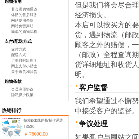
购物指南
但是我们将会尽合理
非会员购物通道
经济损失。
体贴的售后服务
网站使用条款
本店可以按买方的要
网站免责声明
简单的购物流程
货，遇到物流（邮政
支付/配送方式
顾客之外的赔偿，一
支付方式
（邮政）全程查询期
配送方式
订单何时出库？
货详细地址和收货人
网上支付小贴士
关于送货和验货
明。
购物条款
客户监督
会员注册协议
隐私保护政策
我们希望通过不懈努
中接受客户的监督。
热销排行
技校pcb线路板制作系统
争议处理
T3530
76000.00
￥
如果客户与网站之间