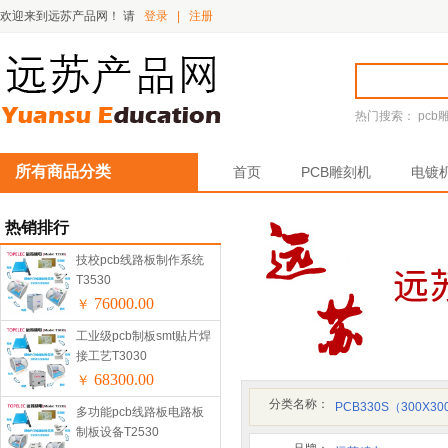
欢迎来到远苏产品网！
请
登录
|
注册
热门搜索：
pcb
所有商品分类
首页
PCB雕刻机
电镀
热销排行
技校pcb线路板制作系统
T3530
76000.00
￥
工业级pcb制板smt贴片焊
接工艺T3030
68300.00
￥
分类名称：
PCB330S（300
多功能pcb线路板电路板
制板设备T2530