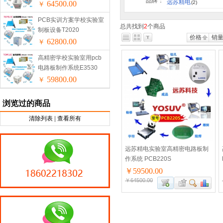
品牌：
远苏精电
64500.00
(2)
￥
PCB实训方案学校实验室
总共找到
2
个商品
制板设备T2020
价格
销
62800.00
￥
高精密学校实验室用pcb
电路板制作系统E3530
59800.00
￥
浏览过的商品
清除列表
|
查看所有
远苏精电实验室高精密电路板制
作系统 PCB220S
￥59500.00
￥64500.00