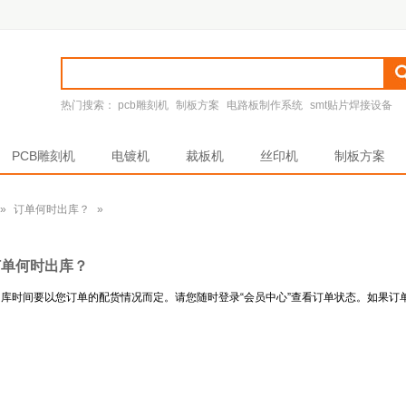
热门搜索：
pcb雕刻机
制板方案
电路板制作系统
smt贴片焊接设备
PCB雕刻机
电镀机
裁板机
丝印机
制板方案
»
订单何时出库？
»
订单何时出库？
库时间要以您订单的配货情况而定。请您随时登录“会员中心”查看订单状态。如果订