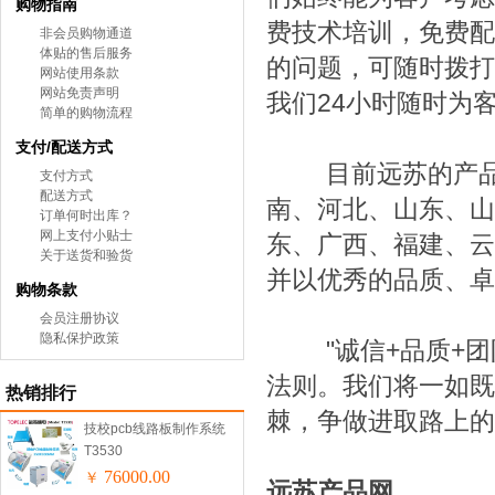
购物指南
费技术培训，免费配
非会员购物通道
体贴的售后服务
的问题，可随时拨打
网站使用条款
网站免责声明
我们24小时随时为
简单的购物流程
支付/配送方式
目前远苏的产品已
支付方式
配送方式
南、河北、山东、山
订单何时出库？
网上支付小贴士
东、广西、福建、云
关于送货和验货
并以优秀的品质、卓
购物条款
会员注册协议
隐私保护政策
"诚信+品质+团队
法则。我们将一如既
热销排行
棘，争做进取路上的
技校pcb线路板制作系统
T3530
76000.00
￥
远苏产品网