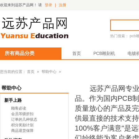
欢迎来到远苏产品网！
请
登录
|
注册
热门搜索：
pcb
所有商品分类
首页
PCB雕刻机
电镀
您当前的位置：
首页
»
帮助中心
»
远苏产品网专业展示
帮助中心
品。作为国内PCB
新手上路
质量放心的产品及完
顾客必读
会员等级折扣
供最直接的技术支持
订单的几种状态
积分奖励计划
100%客户满意"
商品退货保障
们始终能为客户考虑