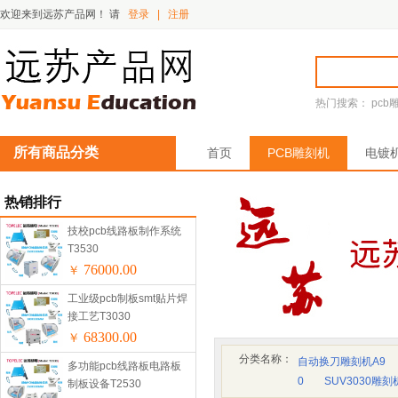
欢迎来到远苏产品网！
请
登录
|
注册
热门搜索：
pcb
所有商品分类
首页
PCB雕刻机
电镀
热销排行
技校pcb线路板制作系统
T3530
76000.00
￥
工业级pcb制板smt贴片焊
接工艺T3030
68300.00
￥
分类名称：
自动换刀雕刻机A9
多功能pcb线路板电路板
0
SUV3030雕刻
制板设备T2530