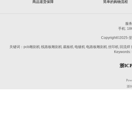
商品退货保障
简单的购物流程
服务热
手机: 1
Copyright©2025-
关键词：pcb雕刻机 线路板雕刻机 裁板机 电镀机 电路板雕刻机 丝印机 回流焊 贴片机
Keywords:
浙ICP
Pow
浙I