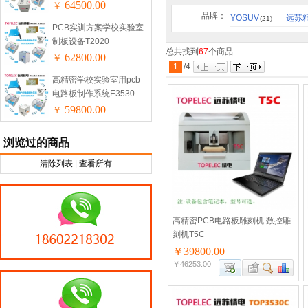
64500.00
￥
品牌：
YOSUV
远苏
(21)
PCB实训方案学校实验室
制板设备T2020
总共找到
67
个商品
62800.00
￥
1
/
4
高精密学校实验室用pcb
电路板制作系统E3530
59800.00
￥
浏览过的商品
清除列表
|
查看所有
高精密PCB电路板雕刻机 数控雕
刻机T5C
￥39800.00
￥46253.00