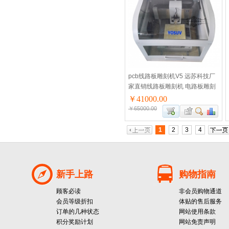
pcb线路板雕刻机V5 远苏科技厂
家直销线路板雕刻机 电路板雕刻
机 静音王
￥41000.00
￥65000.00
1
2
3
4
新手上路
购物指南
顾客必读
非会员购物通道
会员等级折扣
体贴的售后服务
订单的几种状态
网站使用条款
积分奖励计划
网站免责声明