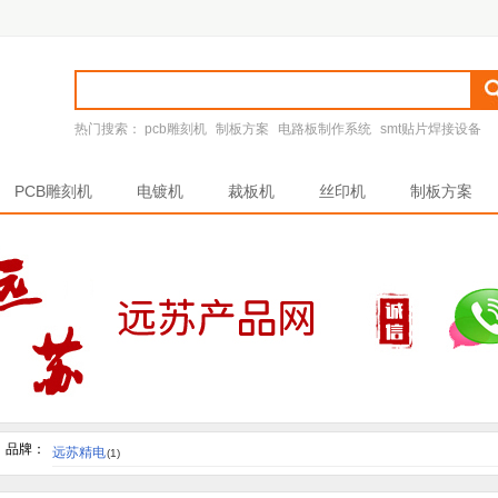
热门搜索：
pcb雕刻机
制板方案
电路板制作系统
smt贴片焊接设备
PCB雕刻机
电镀机
裁板机
丝印机
制板方案
品牌：
远苏精电
(1)