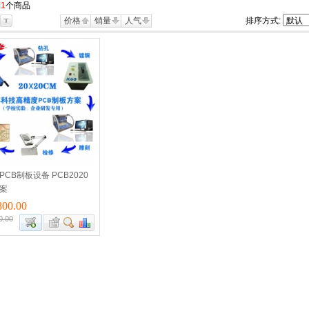
到
1
个商品
价格
销量
人气
排序方式:
CB制板设备 PCB2020
案
00.00
0.00