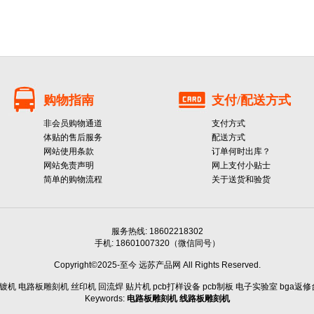
购物指南
支付/配送方式
非会员购物通道
支付方式
体贴的售后服务
配送方式
网站使用条款
订单何时出库？
网站免责声明
网上支付小贴士
简单的购物流程
关于送货和验货
服务热线: 18602218302
手机: 18601007320（微信同号）
Copyright©2025-至今 远苏产品网 All Rights Reserved.
机 电路板雕刻机 丝印机 回流焊 贴片机 pcb打样设备 pcb制板 电子实验室 bga返修台 
Keywords:
电路板雕刻机
线路板雕刻机