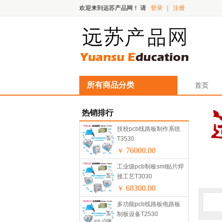
欢迎来到远苏产品网！
请
登录
|
注册
所有商品分类
首页
热销排行
技校pcb线路板制作系统
T3530
76000.00
￥
工业级pcb制板smt贴片焊
接工艺T3030
68300.00
￥
多功能pcb线路板电路板
制板设备T2530