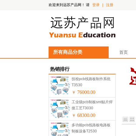
欢迎来到远苏产品网！
请
登录
|
注册
所有商品分类
首页
热销排行
技校pcb线路板制作系统
T3530
76000.00
￥
工业级pcb制板smt贴片焊
接工艺T3030
68300.00
￥
多功能pcb线路板电路板
制板设备T2530