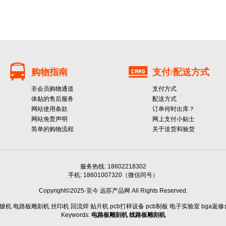
购物指南
支付/配送方式
非会员购物通道
支付方式
体贴的售后服务
配送方式
网站使用条款
订单何时出库？
网站免责声明
网上支付小贴士
简单的购物流程
关于送货和验货
服务热线: 18602218302
手机: 18601007320（微信同号）
Copyright©2025-至今 远苏产品网 All Rights Reserved.
机 电路板雕刻机 丝印机 回流焊 贴片机 pcb打样设备 pcb制板 电子实验室 bga返修台 
Keywords:
电路板雕刻机
线路板雕刻机