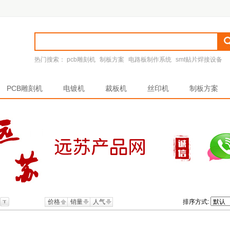
热门搜索：
pcb雕刻机
制板方案
电路板制作系统
smt贴片焊接设备
PCB雕刻机
电镀机
裁板机
丝印机
制板方案
价格
销量
人气
排序方式: